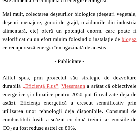
este alimentarea completă cu energie ecologică.
Mai mult, colectarea deşeurilor biologice (deşeuri vegetale,
deşeuri menajere, gunoi de grajd, reziduurile din industria
alimentară, etc) oferă un potenţial enorm, care poate fi
valorificat cu un efort minim folosind o instalaţie de
biogaz
ce recuperează energia înmagazinată de acestea.
- Publicitate -
Altfel spus, prin proiectul său strategic de dezvoltare
durabilă
„Eficienţă Plus”
,
Viessmann
a arătat că obiectivele
energetice şi climatice pentru 2050 pot fi realizate deja de
astăzi. Eficienţa energetică a crescut semnificativ prin
utilizarea unor tehnologii deja disponibile. Consumul de
combustibili fosili a scăzut cu două treimi iar emisiile de
CO
au fost reduse astfel cu 80%.
2