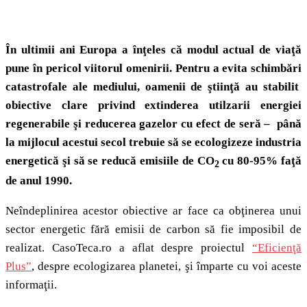
În ultimii ani Europa a înţeles că modul actual de viaţă
pune în pericol viitorul omenirii. Pentru a evita schimbări
catastrofale ale mediului, oamenii de ştiinţă au stabilit
obiective clare privind extinderea utilzarii energiei
regenerabile şi reducerea gazelor cu efect de seră – până
la mijlocul acestui secol trebuie să se ecologizeze industria
energetică şi să se reducă emisiile de CO
cu 80-95% faţă
2
de anul 1990.
Neîndeplinirea acestor obiective ar face ca obţinerea unui
sector energetic fără emisii de carbon să fie imposibil de
realizat. CasoTeca.ro a aflat despre proiectul
“Eficienţă
Plus”
, despre ecologizarea planetei, şi împarte cu voi aceste
informaţii.