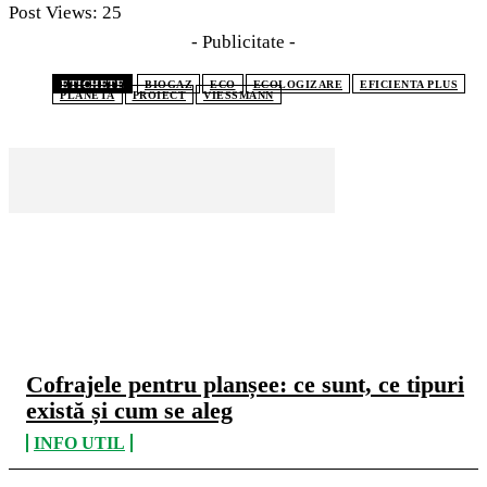
Post Views:
25
- Publicitate -
ETICHETE
BIOGAZ
ECO
ECOLOGIZARE
EFICIENTA PLUS
PLANETA
PROIECT
VIESSMANN
CELE MAI CITITE
Cofrajele pentru planșee: ce sunt, ce tipuri
există și cum se aleg
INFO UTIL