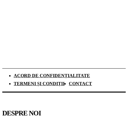
denimului
De ce investesc tot mai mulți europeni în
panouri fotovoltaice. Cât durează
recuperarea investiției și ce rol au
schimbările climatice
ACORD DE CONFIDENȚIALITATE
TERMENI ȘI CONDIȚII
CONTACT
DESPRE NOI