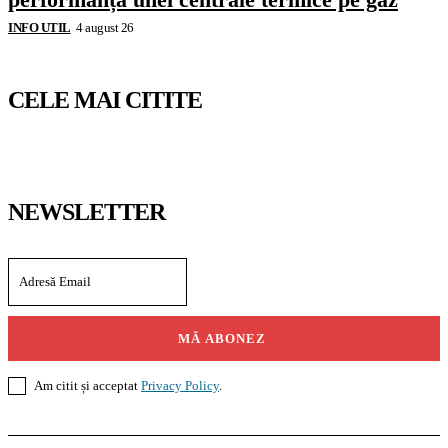
INFO UTIL
4 august 26
CELE MAI CITITE
NEWSLETTER
MĂ ABONEZ
Am citit și acceptat
Privacy Policy
.
Casoteca.ro
Noutăți
Amenajări
Grădină
Info Util