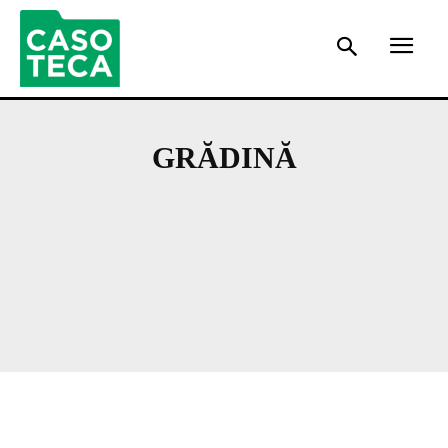
GRĂDINĂ
ADVERTORIALE
AMENAJĂRI ȘI CASĂ
BEAUTY & FASHION
INFO UTIL
NOUTĂȚI