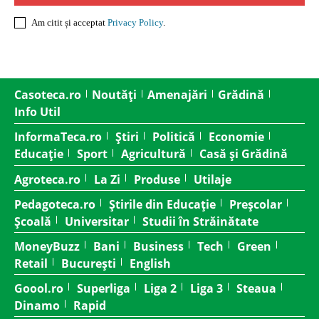
Am citit și acceptat
Privacy Policy
.
Casoteca.ro
Noutăți
Amenajări
Grădină
Info Util
InformaTeca.ro
Știri
Politică
Economie
Educație
Sport
Agricultură
Casă și Grădină
Agroteca.ro
La Zi
Produse
Utilaje
Pedagoteca.ro
Știrile din Educație
Preșcolar
Școală
Universitar
Studii în Străinătate
MoneyBuzz
Bani
Business
Tech
Green
Retail
București
English
Goool.ro
Superliga
Liga 2
Liga 3
Steaua
Dinamo
Rapid