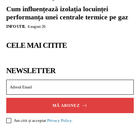
Cum influențează izolația locuinței
performanța unei centrale termice pe gaz
INFO UTIL
4 august 26
CELE MAI CITITE
NEWSLETTER
MĂ ABONEZ
Am citit și acceptat
Privacy Policy
.