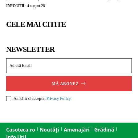
INFO UTIL
4 august 26
CELE MAI CITITE
NEWSLETTER
MĂ ABONEZ
Am citit și acceptat
Privacy Policy
.
Casoteca.ro
Noutăți
Amenajări
Grădină
Info Util