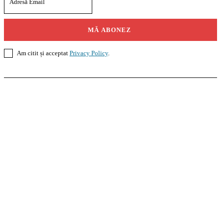
MĂ ABONEZ
Am citit și acceptat
Privacy Policy
.
Casoteca.ro
Noutăți
Amenajări
Grădină
Info Util
InformaTeca.ro
Știri
Politică
Economie
Educație
Sport
Agricultură
Casă și Grădină
Agroteca.ro
La Zi
Produse
Utilaje
Pedagoteca.ro
Știrile din Educație
Preșcolar
Școală
Universitar
Studii în Străinătate
MoneyBuzz
Bani
Business
Tech
Green
Retail
București
English
Goool.ro
Superliga
Liga 2
Liga 3
Steaua
Dinamo
Rapid
PRescu
România Informată
Curierul Național
Prahova Liberă
Slatina Buzz
HomeTalks