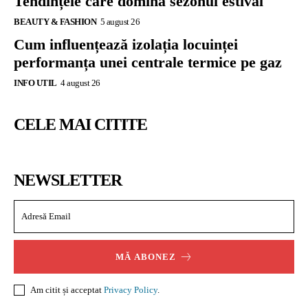
Tendințele care domină sezonul estival
BEAUTY & FASHION
5 august 26
Cum influențează izolația locuinței
performanța unei centrale termice pe gaz
INFO UTIL
4 august 26
CELE MAI CITITE
NEWSLETTER
MĂ ABONEZ
Am citit și acceptat
Privacy Policy
.