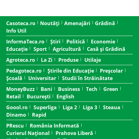
Casoteca.ro
Noutăți
Amenajări
Grădină
Info Util
InformaTeca.ro
Știri
Politică
Economie
Educație
Sport
Agricultură
Casă și Grădină
Agroteca.ro
La Zi
Produse
Utilaje
Pedagoteca.ro
Știrile din Educație
Preșcolar
Școală
Universitar
Studii în Străinătate
MoneyBuzz
Bani
Business
Tech
Green
Retail
București
English
Goool.ro
Superliga
Liga 2
Liga 3
Steaua
Dinamo
Rapid
PRescu
România Informată
Curierul Național
Prahova Liberă