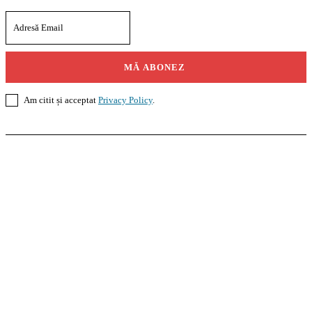
MĂ ABONEZ
Am citit și acceptat
Privacy Policy
.
Casoteca.ro
Noutăți
Amenajări
Grădină
Info Util
InformaTeca.ro
Știri
Politică
Economie
Educație
Sport
Agricultură
Casă și Grădină
Agroteca.ro
La Zi
Produse
Utilaje
Pedagoteca.ro
Știrile din Educație
Preșcolar
Școală
Universitar
Studii în Străinătate
MoneyBuzz
Bani
Business
Tech
Green
Retail
București
English
Goool.ro
Superliga
Liga 2
Liga 3
Steaua
Dinamo
Rapid