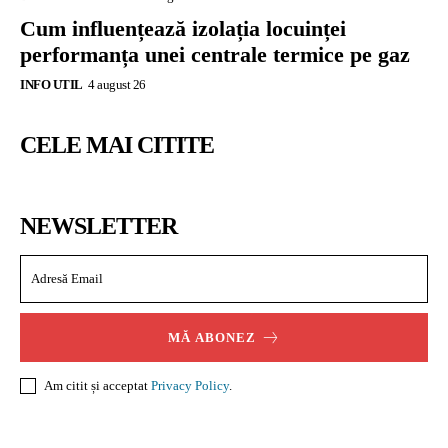
Cum influențează izolația locuinței
performanța unei centrale termice pe gaz
INFO UTIL
4 august 26
CELE MAI CITITE
NEWSLETTER
MĂ ABONEZ
Am citit și acceptat
Privacy Policy
.