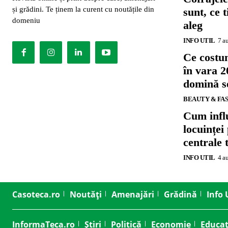
și grădini. Te ținem la curent cu noutățile din
sunt, ce 
domeniu
aleg
INFO UTIL
7 a
Ce costu
în vara 2
domină se
BEAUTY & FA
Cum influ
locuinței
centrale 
INFO UTIL
4 a
Casoteca.ro
Noutăți
Amenajări
Grădină
Info 
InformaTeca.ro
Știri
Politică
Economie
Educaț