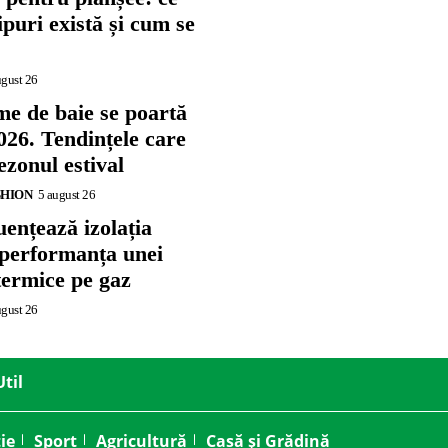
tipuri există și cum se
ugust 26
me de baie se poartă
026. Tendințele care
zonul estival
SHION
5 august 26
ențează izolația
 performanța unei
termice pe gaz
ugust 26
Util
ie
Sport
Agricultură
Casă și Grădină