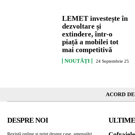
LEMET investește în
dezvoltare și
extindere, într-o
piață a mobilei tot
mai competitivă
NOUTĂȚI
24 Septembrie 25
ACORD DE
DESPRE NOI
ULTIME
Cofrajele
Revistă online și print despre case, amenajări