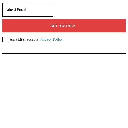
MĂ ABONEZ
Am citit și acceptat
Privacy Policy
.
Casoteca.ro
Noutăți
Amenajări
Grădină
Info Util
InformaTeca.ro
Știri
Politică
Economie
Educație
Sport
Agricultură
Casă și Grădină
Agroteca.ro
La Zi
Produse
Utilaje
Pedagoteca.ro
Știrile din Educație
Preșcolar
Școală
Universitar
Studii în Străinătate
MoneyBuzz
Bani
Business
Tech
Green
Retail
București
English
Goool.ro
Superliga
Liga 2
Liga 3
Steaua
Dinamo
Rapid