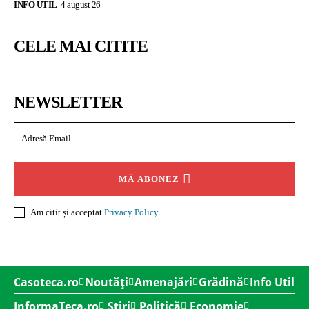
INFO UTIL
4 august 26
CELE MAI CITITE
NEWSLETTER
MĂ ABONEZ
Am citit și acceptat
Privacy Policy
.
Casoteca.ro
Noutăți
Amenajări
Grădină
Info Util
InformaTeca.ro
Știri
Politică
Economie