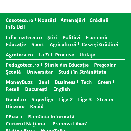
Casoteca.ro
Noutăți
Amenajări
Grădină
Info Util
InformaTeca.ro
Știri
Politică
Economie
Educație
Sport
Agricultură
Casă și Grădină
Agroteca.ro
La Zi
Produse
Utilaje
Pedagoteca.ro
Știrile din Educație
Preșcolar
Școală
Universitar
Studii în Străinătate
MoneyBuzz
Bani
Business
Tech
Green
Retail
București
English
Goool.ro
Superliga
Liga 2
Liga 3
Steaua
Dinamo
Rapid
PRescu
România Informată
Curierul Național
Prahova Liberă
Slatina Buzz
HomeTalks