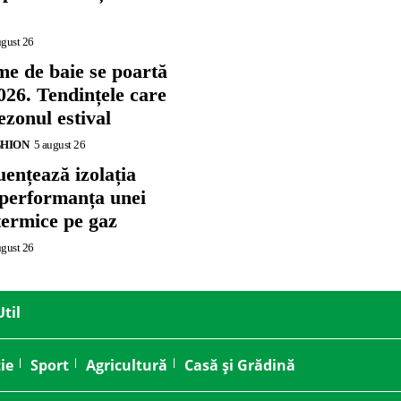
ugust 26
me de baie se poartă
026. Tendințele care
zonul estival
SHION
5 august 26
ențează izolația
 performanța unei
termice pe gaz
ugust 26
Util
ie
Sport
Agricultură
Casă și Grădină