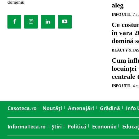
domeniu
aleg
INFO UTIL
7 a
Ce costu
în vara 2
domină se
BEAUTY & FA
Cum influ
locuinței
centrale 
INFO UTIL
4 a
Casoteca.ro
Noutăți
Amenajări
Grădină
Info 
InformaTeca.ro
Știri
Politică
Economie
Educaț