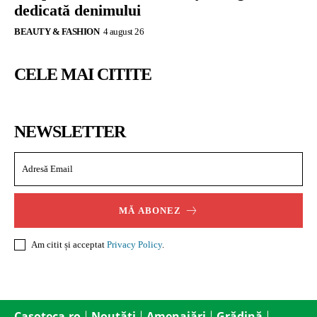
dedicată denimului
BEAUTY & FASHION
4 august 26
CELE MAI CITITE
NEWSLETTER
MĂ ABONEZ
Am citit și acceptat
Privacy Policy
.
Casoteca.ro
Noutăți
Amenajări
Grădină