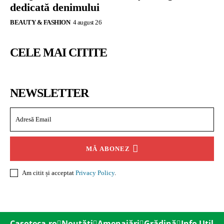
dedicată denimului
BEAUTY & FASHION
4 august 26
CELE MAI CITITE
NEWSLETTER
MĂ ABONEZ
Am citit și acceptat
Privacy Policy
.
Casoteca.ro
Noutăți
Amenajări
Grădină
Info Util