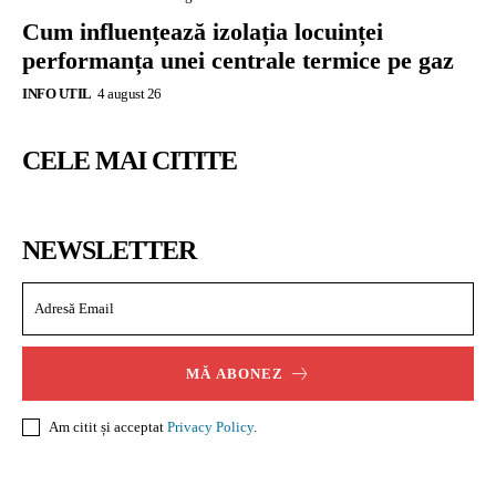
Cum influențează izolația locuinței
performanța unei centrale termice pe gaz
INFO UTIL
4 august 26
CELE MAI CITITE
NEWSLETTER
MĂ ABONEZ
Am citit și acceptat
Privacy Policy
.