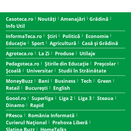
Casoteca.ro
Noutăți
Amenajări
Grădină
Info Util
InformaTeca.ro
Știri
Politică
Economie
Educație
Sport
Agricultură
Casă și Grădină
Agroteca.ro
La Zi
Produse
Utilaje
Pedagoteca.ro
Știrile din Educație
Preșcolar
Școală
Universitar
Studii în Străinătate
MoneyBuzz
Bani
Business
Tech
Green
Retail
București
English
Goool.ro
Superliga
Liga 2
Liga 3
Steaua
Dinamo
Rapid
PRescu
România Informată
Curierul Național
Prahova Liberă
Slatina Buzz
HomeTalks