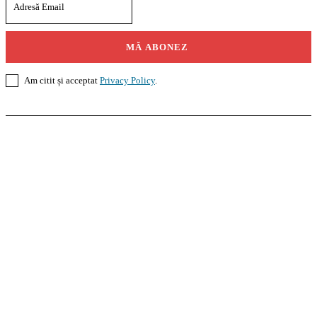
MĂ ABONEZ
Am citit și acceptat
Privacy Policy
.
Casoteca.ro
Noutăți
Amenajări
Grădină
Info Util
InformaTeca.ro
Știri
Politică
Economie
Educație
Sport
Agricultură
Casă și Grădină
Agroteca.ro
La Zi
Produse
Utilaje
Pedagoteca.ro
Știrile din Educație
Preșcolar
Școală
Universitar
Studii în Străinătate
MoneyBuzz
Bani
Business
Tech
Green
Retail
București
English
Goool.ro
Superliga
Liga 2
Liga 3
Steaua
Dinamo
Rapid
PRescu
România Informată
Curierul Național
Prahova Liberă
Slatina Buzz
HomeTalks