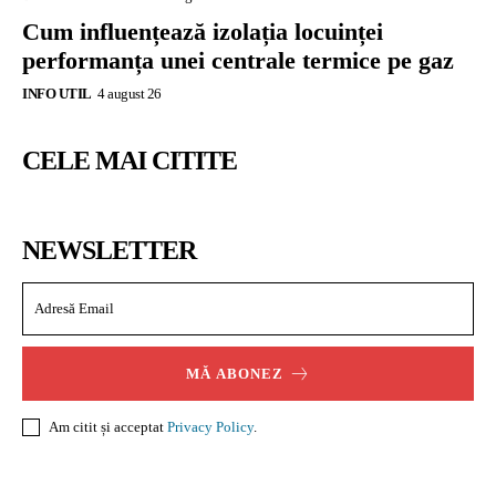
Cum influențează izolația locuinței
performanța unei centrale termice pe gaz
INFO UTIL
4 august 26
CELE MAI CITITE
NEWSLETTER
MĂ ABONEZ
Am citit și acceptat
Privacy Policy
.