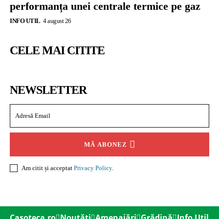
performanța unei centrale termice pe gaz
INFO UTIL
4 august 26
CELE MAI CITITE
NEWSLETTER
MĂ ABONEZ
Am citit și acceptat
Privacy Policy
.
Casoteca.ro
Noutăți
Amenajări
Grădină
Info Util