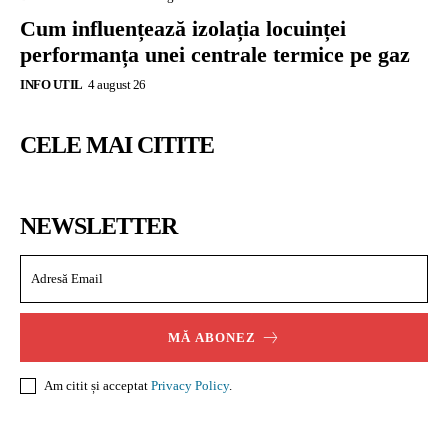
Cum influențează izolația locuinței
performanța unei centrale termice pe gaz
INFO UTIL
4 august 26
CELE MAI CITITE
NEWSLETTER
MĂ ABONEZ
Am citit și acceptat
Privacy Policy
.