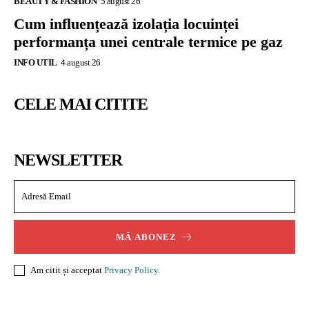
BEAUTY & FASHION
5 august 26
Cum influențează izolația locuinței
performanța unei centrale termice pe gaz
INFO UTIL
4 august 26
CELE MAI CITITE
NEWSLETTER
MĂ ABONEZ
Am citit și acceptat
Privacy Policy
.