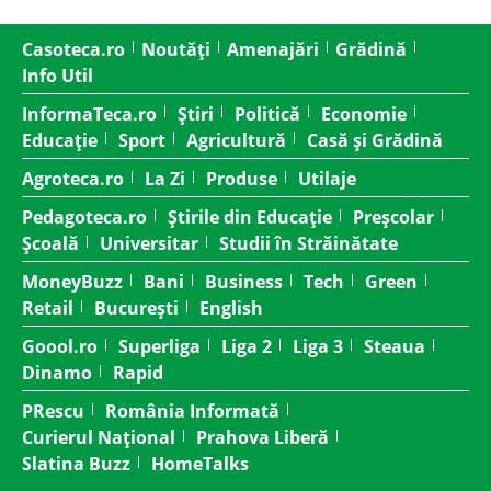
Casoteca.ro
Noutăți
Amenajări
Grădină
Info Util
InformaTeca.ro
Știri
Politică
Economie
Educație
Sport
Agricultură
Casă și Grădină
Agroteca.ro
La Zi
Produse
Utilaje
Pedagoteca.ro
Știrile din Educație
Preșcolar
Școală
Universitar
Studii în Străinătate
MoneyBuzz
Bani
Business
Tech
Green
Retail
București
English
Goool.ro
Superliga
Liga 2
Liga 3
Steaua
Dinamo
Rapid
PRescu
România Informată
Curierul Național
Prahova Liberă
Slatina Buzz
HomeTalks