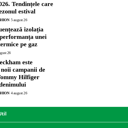
026. Tendințele care
zonul estival
SHION
5 august 26
ențează izolația
 performanța unei
termice pe gaz
ugust 26
eckham este
 noii campanii de
ommy Hilfiger
 denimului
SHION
4 august 26
Util