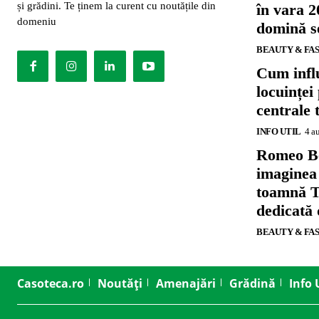
și grădini. Te ținem la curent cu noutățile din
în vara 2
domeniu
domină se
BEAUTY & FA
Cum influ
locuinței
centrale 
INFO UTIL
4 a
Romeo B
imaginea
toamnă T
dedicată
BEAUTY & FA
Casoteca.ro
Noutăți
Amenajări
Grădină
Info 