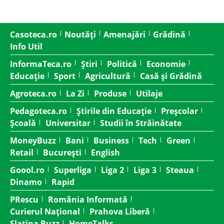
Casoteca.ro
Noutăți
Amenajări
Grădină
Info Util
InformaTeca.ro
Știri
Politică
Economie
Educație
Sport
Agricultură
Casă și Grădină
Agroteca.ro
La Zi
Produse
Utilaje
Pedagoteca.ro
Știrile din Educație
Preșcolar
Școală
Universitar
Studii în Străinătate
MoneyBuzz
Bani
Business
Tech
Green
Retail
București
English
Goool.ro
Superliga
Liga 2
Liga 3
Steaua
Dinamo
Rapid
PRescu
România Informată
Curierul Național
Prahova Liberă
Slatina Buzz
HomeTalks