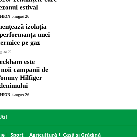
zonul estival
SHION
5 august 26
ențează izolația
 performanța unei
termice pe gaz
ugust 26
eckham este
 noii campanii de
ommy Hilfiger
 denimului
SHION
4 august 26
Util
ie
Sport
Agricultură
Casă și Grădină