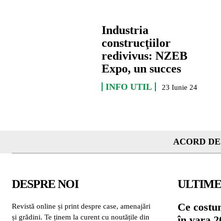
Industria
construcţiilor
redivivus: NZEB
Expo, un succes
INFO UTIL
23 Iunie 24
ACORD DE
DESPRE NOI
ULTIME
Ce costu
Revistă online și print despre case, amenajări
și grădini. Te ținem la curent cu noutățile din
în vara 2