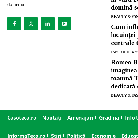
domeniu
domină se
BEAUTY & FA
Cum influ
locuinței
centrale 
INFO UTIL
4 a
Romeo B
imaginea
toamnă T
dedicată
BEAUTY & FA
Casoteca.ro
Noutăți
Amenajări
Grădină
Info 
InformaTeca.ro
Știri
Politică
Economie
Educaț