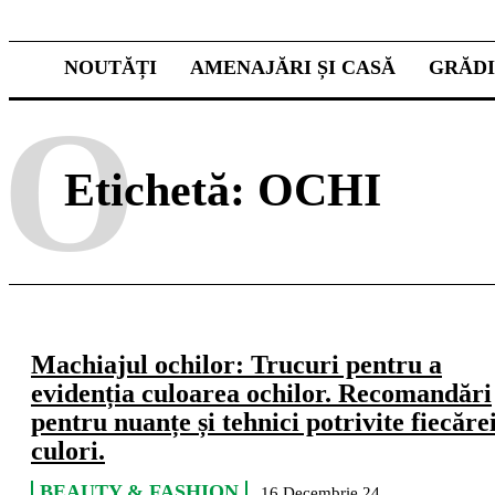
NOUTĂȚI
AMENAJĂRI ȘI CASĂ
GRĂD
O
Etichetă:
OCHI
Machiajul ochilor: Trucuri pentru a
evidenția culoarea ochilor. Recomandări
pentru nuanțe și tehnici potrivite fiecăre
culori.
BEAUTY & FASHION
16 Decembrie 24