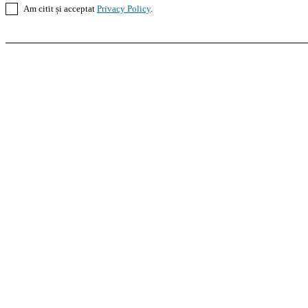
Am citit și acceptat
Privacy Policy
.
Casoteca.ro
Noutăți
Amenajări
Grădină
Info Util
InformaTeca.ro
Știri
Politică
Economie
Educație
S
Agroteca.ro
La Zi
Produse
Utilaje
Pedagoteca.ro
Știrile din Educație
Preșcolar
Școal
MoneyBuzz
Bani
Business
Tech
Green
Retail
Bucu
Goool.ro
Superliga
Liga 2
Liga 3
Steaua
Dinamo
R
PRescu
România Informată
Curierul Național
Pra