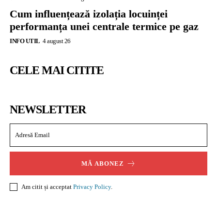
Cum influențează izolația locuinței
performanța unei centrale termice pe gaz
INFO UTIL
4 august 26
CELE MAI CITITE
NEWSLETTER
MĂ ABONEZ
Am citit și acceptat
Privacy Policy
.