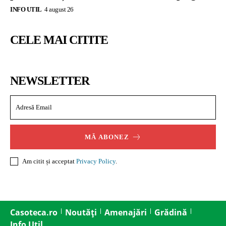
INFO UTIL
4 august 26
CELE MAI CITITE
NEWSLETTER
MĂ ABONEZ
Am citit și acceptat
Privacy Policy
.
Casoteca.ro
Noutăți
Amenajări
Grădină
Info Util