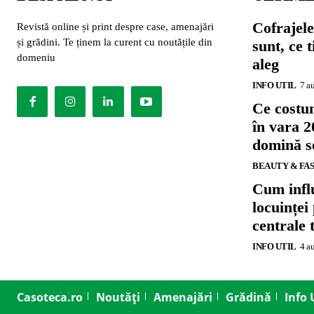
Cofrajele
Revistă online și print despre case, amenajări
și grădini. Te ținem la curent cu noutățile din
sunt, ce 
domeniu
aleg
INFO UTIL
7 a
Ce costu
în vara 2
domină se
BEAUTY & FA
Cum influ
locuinței
centrale 
INFO UTIL
4 a
Casoteca.ro
Noutăți
Amenajări
Grădină
Info 