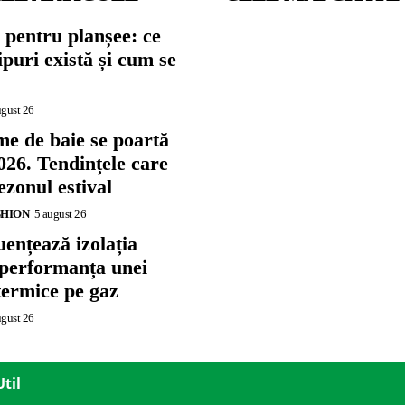
 pentru planșee: ce
tipuri există și cum se
ugust 26
me de baie se poartă
026. Tendințele care
zonul estival
SHION
5 august 26
ențează izolația
 performanța unei
termice pe gaz
ugust 26
Util