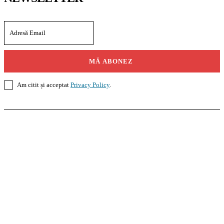
MĂ ABONEZ
Am citit și acceptat
Privacy Policy
.
Casoteca.ro
Noutăți
Amenajări
Grădină
Info Util
InformaTeca.ro
Știri
Politică
Economie
Educație
Sport
Agricultură
Casă și Grădină
Agroteca.ro
La Zi
Produse
Utilaje
Pedagoteca.ro
Știrile din Educație
Preșcolar
Școală
Universitar
Studii în Străinătate
MoneyBuzz
Bani
Business
Tech
Green
Retail
București
English
Goool.ro
Superliga
Liga 2
Liga 3
Steaua
Dinamo