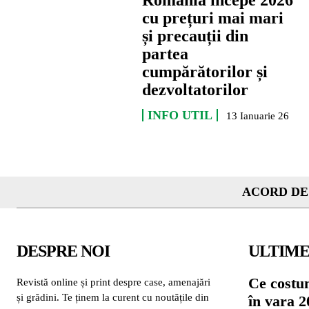
România începe 2026
cu prețuri mai mari
și precauții din
partea
cumpărătorilor și
dezvoltatorilor
INFO UTIL
13 Ianuarie 26
ACORD DE
DESPRE NOI
ULTIME
Ce costu
Revistă online și print despre case, amenajări
și grădini. Te ținem la curent cu noutățile din
în vara 2