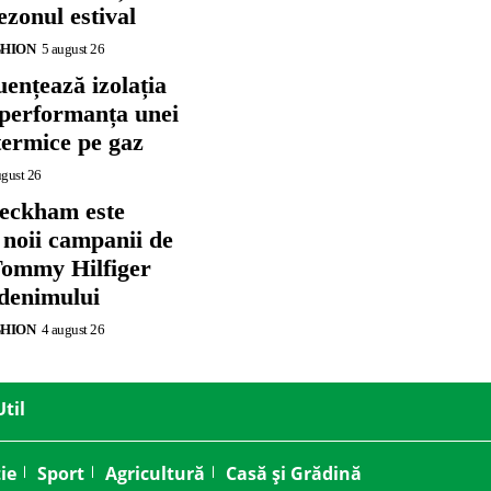
zonul estival
SHION
5 august 26
ențează izolația
 performanța unei
termice pe gaz
ugust 26
eckham este
 noii campanii de
ommy Hilfiger
 denimului
SHION
4 august 26
Util
ie
Sport
Agricultură
Casă și Grădină