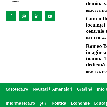
domeniu
domină se
BEAUTY & FA
Cum influ
locuinței
centrale 
INFO UTIL
4 a
Romeo B
imaginea
toamnă T
dedicată
BEAUTY & FA
Casoteca.ro
Noutăți
Amenajări
Grădină
Info 
InformaTeca.ro
Știri
Politică
Economie
Educaț