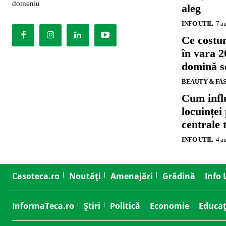
domeniu
aleg
INFO UTIL
7 a
Ce costu
în vara 2
domină se
BEAUTY & FA
Cum influ
locuinței
centrale 
INFO UTIL
4 a
Casoteca.ro
Noutăți
Amenajări
Grădină
Info 
InformaTeca.ro
Știri
Politică
Economie
Educaț