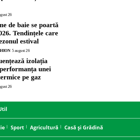
ugust 26
me de baie se poartă
026. Tendințele care
zonul estival
SHION
5 august 26
ențează izolația
 performanța unei
termice pe gaz
ugust 26
Util
ie
Sport
Agricultură
Casă și Grădină