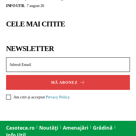
INFO UTIL
7 august 26
CELE MAI CITITE
NEWSLETTER
MĂ ABONEZ
Am citit și acceptat
Privacy Policy
.
Casoteca.ro
Noutăți
Amenajări
Grădină
Info Util