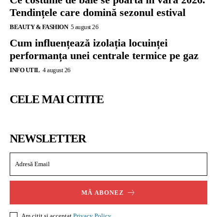
Tendințele care domină sezonul estival
BEAUTY & FASHION
5 august 26
Cum influențează izolația locuinței
performanța unei centrale termice pe gaz
INFO UTIL
4 august 26
CELE MAI CITITE
NEWSLETTER
MĂ ABONEZ
Am citit și acceptat
Privacy Policy
.