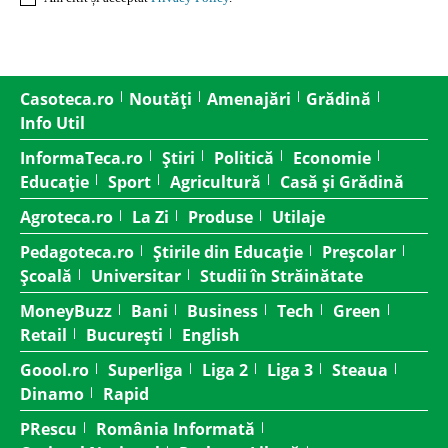
Casoteca.ro
Noutăți
Amenajări
Grădină
Info Util
InformaTeca.ro
Știri
Politică
Economie
Educație
Sport
Agricultură
Casă și Grădină
Agroteca.ro
La Zi
Produse
Utilaje
Pedagoteca.ro
Știrile din Educație
Preșcolar
Școală
Universitar
Studii în Străinătate
MoneyBuzz
Bani
Business
Tech
Green
Retail
București
English
Goool.ro
Superliga
Liga 2
Liga 3
Steaua
Dinamo
Rapid
PRescu
România Informată