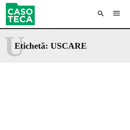
U
Etichetă:
USCARE