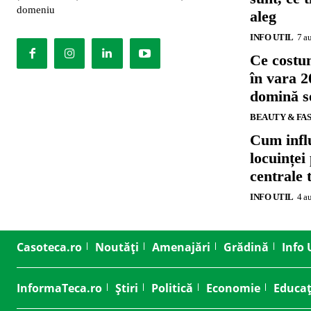
domeniu
aleg
INFO UTIL
7 a
Ce costu
în vara 2
domină se
BEAUTY & FA
Cum influ
locuinței
centrale 
INFO UTIL
4 a
Casoteca.ro
Noutăți
Amenajări
Grădină
Info 
InformaTeca.ro
Știri
Politică
Economie
Educaț