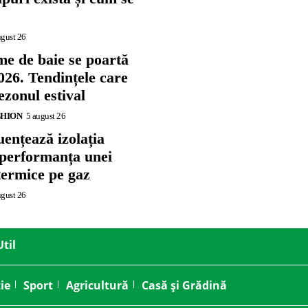
ugust 26
me de baie se poartă
026. Tendințele care
zonul estival
SHION
5 august 26
ențează izolația
 performanța unei
termice pe gaz
ugust 26
Util
ie
Sport
Agricultură
Casă și Grădină