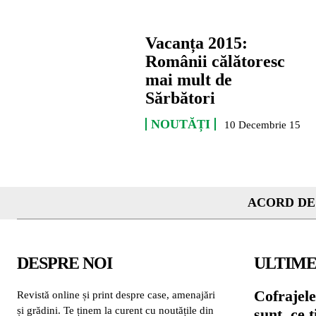
Vacanța 2015:
Românii călătoresc
mai mult de
Sărbători
NOUTĂȚI
10 Decembrie 15
ACORD DE
DESPRE NOI
ULTIME
Cofrajele
Revistă online și print despre case, amenajări
și grădini. Te ținem la curent cu noutățile din
sunt, ce 