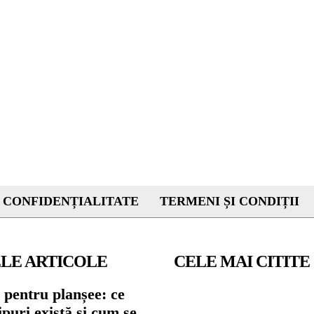
 CONFIDENȚIALITATE
TERMENI ȘI CONDIȚII
LE ARTICOLE
CELE MAI CITITE
 pentru planșee: ce
tipuri există și cum se