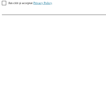
Am citit și acceptat
Privacy Policy
.
Casoteca.ro
Noutăți
Amenajări
Grădină
Info Util
InformaTeca.ro
Știri
Politică
Economie
Educație
S
Agroteca.ro
La Zi
Produse
Utilaje
Pedagoteca.ro
Știrile din Educație
Preșcolar
Școal
MoneyBuzz
Bani
Business
Tech
Green
Retail
Bucu
Goool.ro
Superliga
Liga 2
Liga 3
Steaua
Dinamo
R
PRescu
România Informată
Curierul Național
Pra