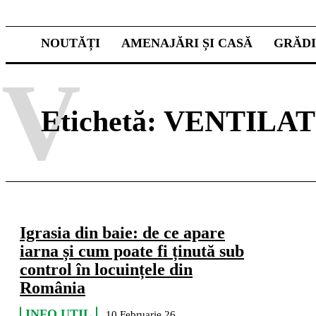
NOUTĂȚI
AMENAJĂRI ȘI CASĂ
GRĂD
V
Etichetă:
VENTILAT
Igrasia din baie: de ce apare
iarna și cum poate fi ținută sub
control în locuințele din
România
INFO UTIL
10 Februarie 26