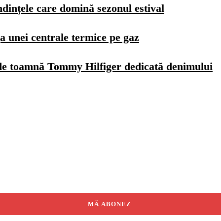
dințele care domină sezonul estival
a unei centrale termice pe gaz
de toamnă Tommy Hilfiger dedicată denimului
MĂ ABONEZ