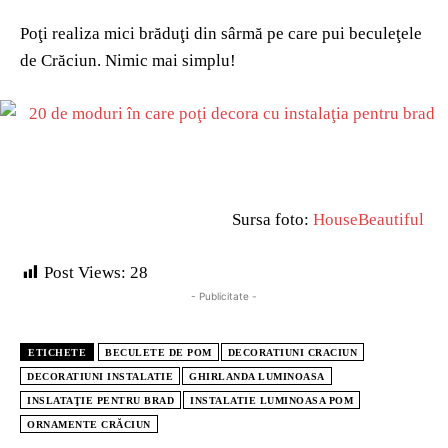
Poţi realiza mici brăduţi din sârmă pe care pui beculeţele
de Crăciun. Nimic mai simplu!
Sursa foto:
HouseBeautiful
Post Views:
28
- Publicitate -
ETICHETE
BECULETE DE POM
DECORATIUNI CRACIUN
DECORATIUNI INSTALATIE
GHIRLANDA LUMINOASA
INSLATAŢIE PENTRU BRAD
INSTALATIE LUMINOASA POM
ORNAMENTE CRĂCIUN