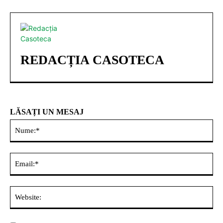
REDACȚIA CASOTECA
LĂSAȚI UN MESAJ
Nu
Ema
Web