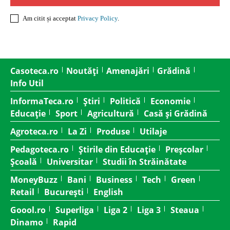
Am citit și acceptat
Privacy Policy
.
Casoteca.ro
Noutăți
Amenajări
Grădină
Info Util
InformaTeca.ro
Știri
Politică
Economie
Educație
Sport
Agricultură
Casă și Grădină
Agroteca.ro
La Zi
Produse
Utilaje
Pedagoteca.ro
Știrile din Educație
Preșcolar
Școală
Universitar
Studii în Străinătate
MoneyBuzz
Bani
Business
Tech
Green
Retail
București
English
Goool.ro
Superliga
Liga 2
Liga 3
Steaua
Dinamo
Rapid