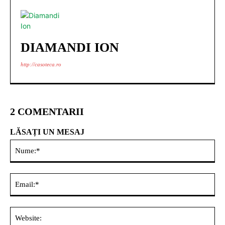
DIAMANDI ION
http://casoteca.ro
2 COMENTARII
LĂSAȚI UN MESAJ
Nu
Ema
Web