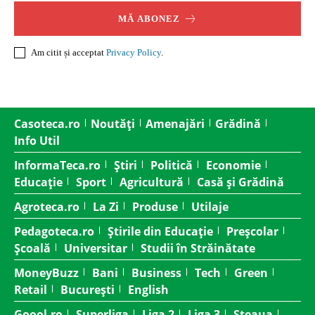
MĂ ABONEZ
Am citit și acceptat
Privacy Policy
.
Casoteca.ro
Noutăți
Amenajări
Grădină
Info Util
InformaTeca.ro
Știri
Politică
Economie
Educație
Sport
Agricultură
Casă și Grădină
Agroteca.ro
La Zi
Produse
Utilaje
Pedagoteca.ro
Știrile din Educație
Preșcolar
Școală
Universitar
Studii în Străinătate
MoneyBuzz
Bani
Business
Tech
Green
Retail
București
English
Goool.ro
Superliga
Liga 2
Liga 3
Steaua