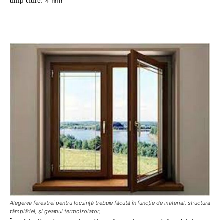
timp citire:
4
min
Alegerea ferestrei pentru locuinţă trebuie făcută în funcţie de material, structura
tâmplăriei, şi geamul termoizolator,