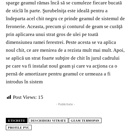
sparge geamul rămas încâ să se cumuleze fiecare bucată
de sticlă în parte. Şurubelniţa este ideală pentru a
îndeparta acel chit negru ce prinde geamul de sistemul de
feronerie. Aceasta, precum şi conturul de geam se curăţă
prin aplicarea unui strat gros de ulei pe toată
dimensiunea ramei ferestrei. Peste acesta se va aplica
noul chit, ce are menirea de a rezista mult mai mult. Apoi,
se aplică un strat foarte subţire de chit în jurul cadrului
pe care va fi instalat noul geam şi care va acţiona ca o
pernă de amortizare pentru geamul ce urmeaza a fi
introdus în sistem
Post Views:
15
- Publicitate -
ETICHETE
DESCHIDERI VITRATE
GEAM TERMOPAN
PROFILE PVC