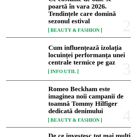
poartă în vara 2026.
Tendințele care domină
sezonul estival
BEAUTY & FASHION
Cum influențează izolația
locuinței performanța unei
centrale termice pe gaz
INFO UTIL
Romeo Beckham este
imaginea noii campanii de
toamnă Tommy Hilfiger
dedicată denimului
BEAUTY & FASHION
De ce investesc tot mai mulți