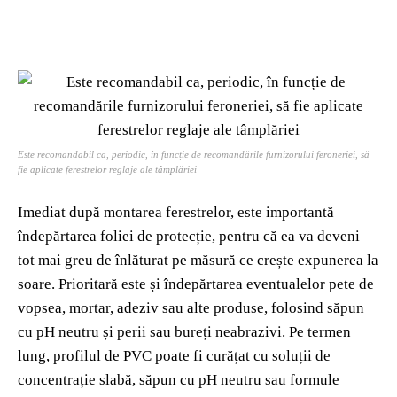
Este recomandabil ca, periodic, în funcție de recomandările furnizorului feroneriei, să
fie aplicate ferestrelor reglaje ale tâmplăriei
Imediat după montarea ferestrelor, este importantă
îndepărtarea foliei de protecție, pentru că ea va deveni
tot mai greu de înlăturat pe măsură ce crește expunerea la
soare. Prioritară este și îndepărtarea eventualelor pete de
vopsea, mortar, adeziv sau alte produse, folosind săpun
cu pH neutru și perii sau bureți neabrazivi. Pe termen
lung, profilul de PVC poate fi curățat cu soluții de
concentrație slabă, săpun cu pH neutru sau formule