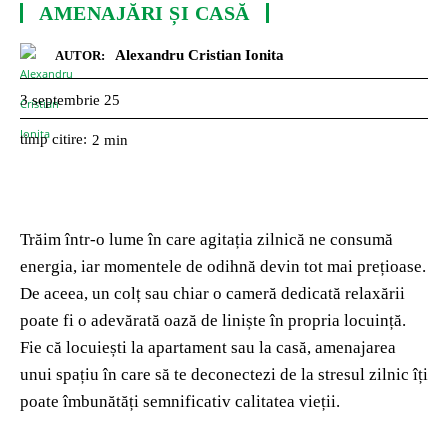
AMENAJĂRI ȘI CASĂ
Alexandru Cristian Ionita
AUTOR:
3 septembrie 25
timp citire:
2
min
Trăim într-o lume în care agitația zilnică ne consumă
energia, iar momentele de odihnă devin tot mai prețioase.
De aceea, un colț sau chiar o cameră dedicată relaxării
poate fi o adevărată oază de liniște în propria locuință.
Fie că locuiești la apartament sau la casă, amenajarea
unui spațiu în care să te deconectezi de la stresul zilnic îți
poate îmbunătăți semnificativ calitatea vieții.