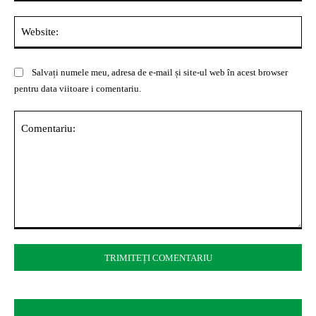
Web
Salvați numele meu, adresa de e-mail și site-ul web în acest browser
pentru data viitoare i comentariu.
Comentariu: