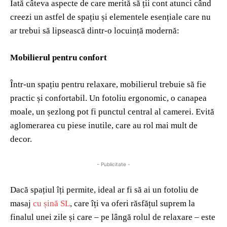
Iată câteva aspecte de care merită să ții cont atunci când
creezi un astfel de spațiu și elementele esențiale care nu
ar trebui să lipsească dintr-o locuință modernă:
Mobilierul pentru confort
Într-un spațiu pentru relaxare, mobilierul trebuie să fie
practic și confortabil. Un fotoliu ergonomic, o canapea
moale, un șezlong pot fi punctul central al camerei. Evită
aglomerarea cu piese inutile, care au rol mai mult de
decor.
- Publicitate -
Dacă spațiul îți permite, ideal ar fi să ai un fotoliu de
masaj
cu șină SL
, care îți va oferi răsfățul suprem la
finalul unei zile și care – pe lângă rolul de relaxare – este