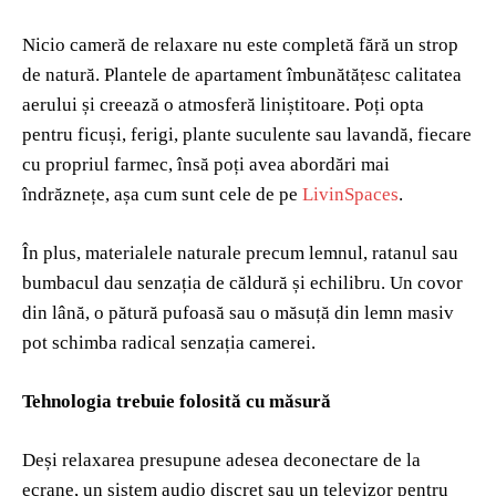
Nicio cameră de relaxare nu este completă fără un strop
de natură. Plantele de apartament îmbunătățesc calitatea
aerului și creează o atmosferă liniștitoare. Poți opta
pentru ficuși, ferigi, plante suculente sau lavandă, fiecare
cu propriul farmec, însă poți avea abordări mai
îndrăznețe, așa cum sunt cele de pe
LivinSpaces
.
În plus, materialele naturale precum lemnul, ratanul sau
bumbacul dau senzația de căldură și echilibru. Un covor
din lână, o pătură pufoasă sau o măsuță din lemn masiv
pot schimba radical senzația camerei.
Tehnologia trebuie folosită cu măsură
Deși relaxarea presupune adesea deconectare de la
ecrane, un sistem audio discret sau un televizor pentru