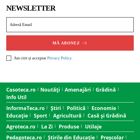
NEWSLETTER
MĂ ABONEZ
Am citit și acceptat
Privacy Policy
.
Casoteca.ro
Noutăți
Amenajări
Grădină
Info Util
InformaTeca.ro
Știri
Politică
Economie
Educație
Sport
Agricultură
Casă și Grădină
Agroteca.ro
La Zi
Produse
Utilaje
Pedagoteca.ro
Știrile din Educație
Preșcolar