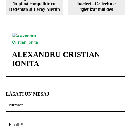
în plină competiție cu
bacterii. Ce trebuie
Dedeman și Leroy Merlin
igienizat mai des
ALEXANDRU CRISTIAN
IONITA
LĂSAȚI UN MESAJ
Nu
Ema