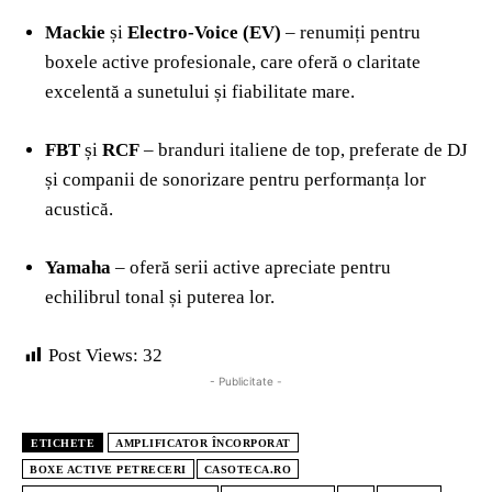
Mackie
și
Electro-Voice (EV)
– renumiți pentru
boxele active profesionale, care oferă o claritate
excelentă a sunetului și fiabilitate mare.
FBT
și
RCF
– branduri italiene de top, preferate de DJ
și companii de sonorizare pentru performanța lor
acustică.
Yamaha
– oferă serii active apreciate pentru
echilibrul tonal și puterea lor.
Post Views:
32
- Publicitate -
ETICHETE
AMPLIFICATOR ÎNCORPORAT
BOXE ACTIVE PETRECERI
CASOTECA.RO