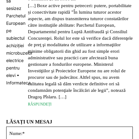
[…] Boxe active pentru petreceri: putere, portabilitate
și conectivitate rapidă ”În lumina tuturor acestor
aspecte, am dispus transmiterea tuturor constatărilor
către instituţiile abilitate: Parchetul European,
Departamentul pentru Luptă Antifraudă şi Consiliul
Concurenţei. Rolul lor este să verifice dacă diferenţele
de preţ şi modalitatea de utilizare a informaţiilor
minime obligatorii din ghid au fost simple erori
administrative sau practici care afectează buna
gestionare a fondurilor europene. Ministerul
Investiţiilor şi Proiectelor Europene nu are rolul de
procuror sau de judecător. Altfel spus, nu avem
calitatea legală să dăm verdicte definitive ori să
condamnăm potenţiale încălcări ale legii”, notează
Dragoş Pîslaru. […]
RĂSPUNDEȚI
LĂSAȚI UN MESAJ
Nu