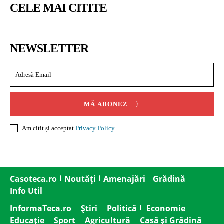
CELE MAI CITITE
NEWSLETTER
MĂ ABONEZ
Am citit și acceptat
Privacy Policy
.
Casoteca.ro
Noutăți
Amenajări
Grădină
Info Util
InformaTeca.ro
Știri
Politică
Economie
Educație
Sport
Agricultură
Casă și Grădină