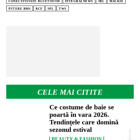
CONECTIVITATE BLUETOOTH
INTEGRALNEWS
JBL
MACKIE
PUTERE RMS
RCF
SPL
TWS
CELE MAI CITITE
Ce costume de baie se
poartă în vara 2026.
Tendințele care domină
sezonul estival
BEAUTY & FASHION