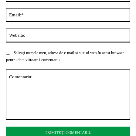
Ema
Web
Salvați numele meu, adresa de e-mail și site-ul web în acest browser
pentru data viitoare i comentariu.
Comentariu: