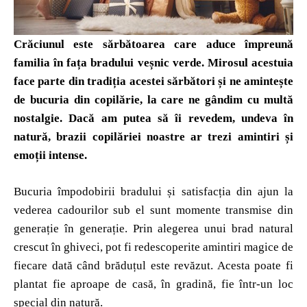
Crăciunul este sărbătoarea care aduce împreună
familia în fața bradului veșnic verde. Mirosul acestuia
face parte din tradiția acestei sărbători și ne amintește
de bucuria din copilărie, la care ne gândim cu multă
nostalgie. Dacă am putea să îi revedem, undeva în
natură, brazii copilăriei noastre ar trezi amintiri și
emoții intense.
Bucuria împodobirii bradului și satisfacția din ajun la
vederea cadourilor sub el sunt momente transmise din
generație în generație. Prin alegerea unui brad natural
crescut în ghiveci, pot fi redescoperite amintiri magice de
fiecare dată când brăduțul este revăzut. Acesta poate fi
plantat fie aproape de casă, în gradină, fie într-un loc
special din natură.