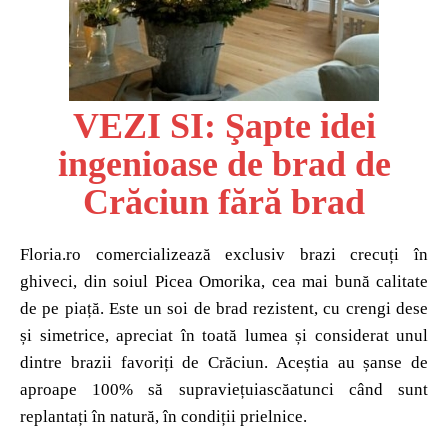
VEZI SI: Şapte idei
ingenioase de brad de
Crăciun fără brad
Floria.ro comercializează exclusiv brazi crecuți în
ghiveci, din soiul Picea Omorika, cea mai bună calitate
de pe piață. Este un soi de brad rezistent, cu crengi dese
și simetrice, apreciat în toată lumea și considerat unul
dintre brazii favoriți de Crăciun. Aceștia au șanse de
aproape 100% să supraviețuiascăatunci când sunt
replantați în natură, în condiții prielnice.