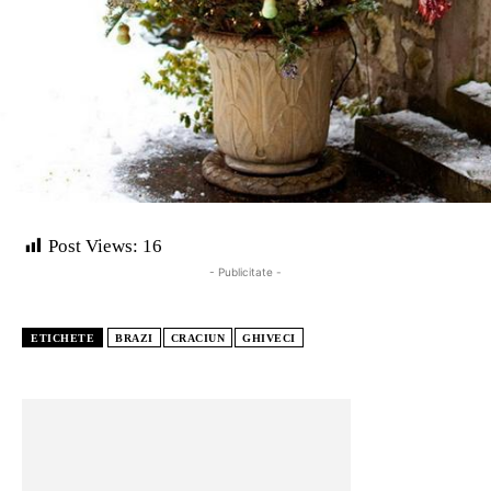
Post Views:
16
- Publicitate -
ETICHETE
BRAZI
CRACIUN
GHIVECI