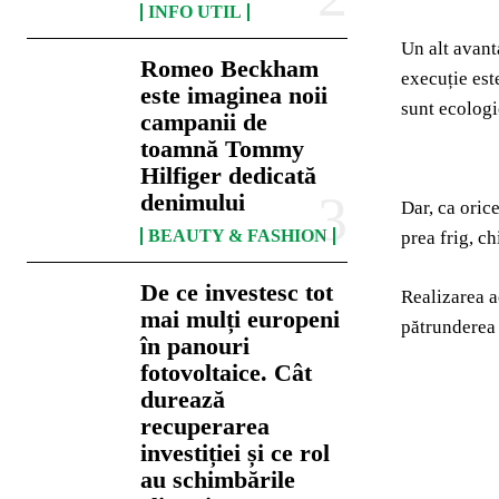
INFO UTIL
Un alt avant
Romeo Beckham
execuție est
este imaginea noii
sunt ecologi
campanii de
toamnă Tommy
Hilfiger dedicată
denimului
Dar, ca oric
BEAUTY & FASHION
prea frig, ch
De ce investesc tot
Realizarea a
mai mulți europeni
pătrunderea 
în panouri
fotovoltaice. Cât
durează
recuperarea
investiției și ce rol
au schimbările