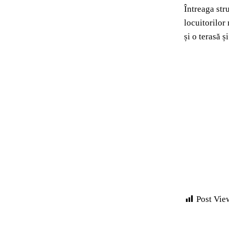
Întreaga str
locuitorilor
și o terasă ș
Post Vie