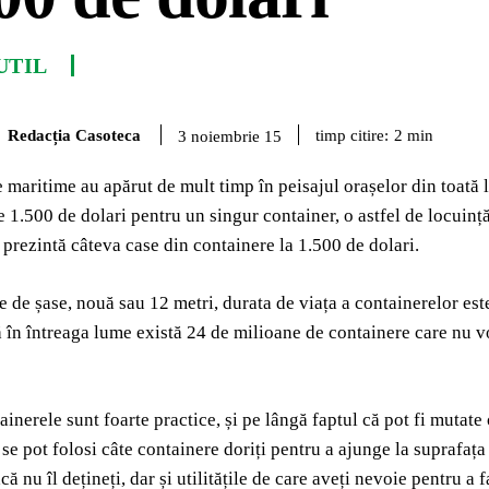
UTIL
Redacția Casoteca
timp citire:
2
min
3 noiembrie 15
 maritime au apărut de mult timp în peisajul orașelor din toată 
e 1.500 de dolari pentru un singur container, o astfel de locuință
 prezintă câteva case din containere la 1.500 de dolari.
 de șase, nouă sau 12 metri, durata de viața a containerelor este 
 în întreaga lume există 24 de milioane de containere care nu vo
ainerele sunt foarte practice, și pe lângă faptul că pot fi mutate 
 se pot folosi câte containere doriți pentru a ajunge la suprafața 
că nu îl dețineți, dar și utilitățile de care aveți nevoie pentru a 