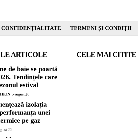
 CONFIDENȚIALITATE
TERMENI ȘI CONDIȚII
LE ARTICOLE
CELE MAI CITITE
me de baie se poartă
026. Tendințele care
zonul estival
SHION
5 august 26
ențează izolația
 performanța unei
termice pe gaz
ugust 26