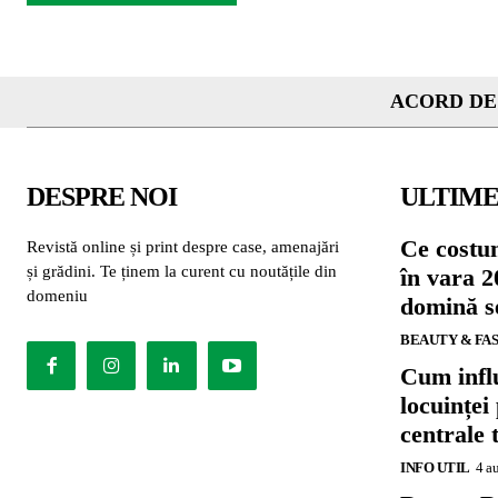
ACORD DE
DESPRE NOI
ULTIME
Ce costu
Revistă online și print despre case, amenajări
și grădini. Te ținem la curent cu noutățile din
în vara 2
domeniu
domină se
BEAUTY & FA
Cum influ
locuinței
centrale 
INFO UTIL
4 a