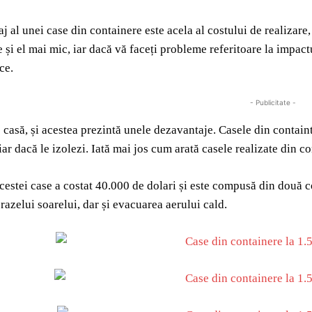
aj al unei case din containere este acela al costului de realiza
e și el mai mic, iar dacă vă faceți probleme referitoare la impact
ce.
- Publicitate -
e casă, și acestea prezintă unele dezavantaje. Casele din contain
iar dacă le izolezi. Iată mai jos cum arată casele realizate din c
cestei case a costat 40.000 de dolari și este compusă din două 
razelui soarelui, dar și evacuarea aerului cald.