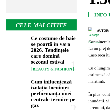
INFO 
CELE MAI CITITE
AUTOR:
Ce costume de baie
Containerele
se poartă în vara
La un preț d
2026. Tendințele
CasoTeca îți
care domină
sezonul estival
Cu o lungime
BEAUTY & FASHION
estimează că
Cum influențează
maritimă.
izolația locuinței
performanța unei
În plus, cont
centrale termice pe
inundații. Și
gaz
terenului, da