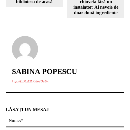
biblioteca de acasă
chiuveta fără un
instalator: Ai nevoie de
doar două ingrediente
SABINA POPESCU
http://DDLxE&Kidm(OaUx
LĂSAȚI UN MESAJ
Nu