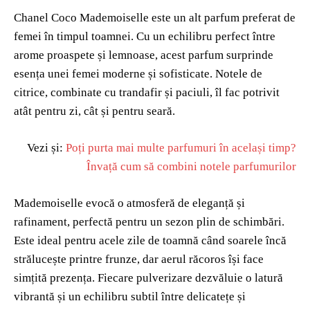
Chanel Coco Mademoiselle este un alt parfum preferat de
femei în timpul toamnei. Cu un echilibru perfect între
arome proaspete și lemnoase, acest parfum surprinde
esența unei femei moderne și sofisticate. Notele de
citrice, combinate cu trandafir și paciuli, îl fac potrivit
atât pentru zi, cât și pentru seară.
Vezi și:
Poți purta mai multe parfumuri în același timp?
Învață cum să combini notele parfumurilor
Mademoiselle evocă o atmosferă de eleganță și
rafinament, perfectă pentru un sezon plin de schimbări.
Este ideal pentru acele zile de toamnă când soarele încă
strălucește printre frunze, dar aerul răcoros își face
simțită prezența. Fiecare pulverizare dezvăluie o latură
vibrantă și un echilibru subtil între delicatețe și