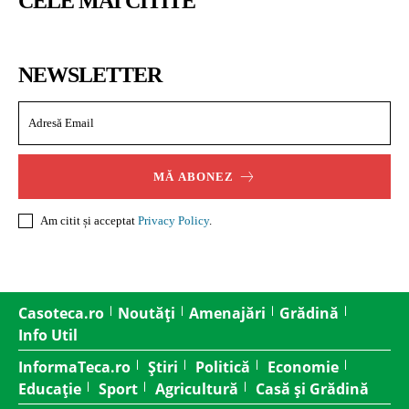
CELE MAI CITITE
NEWSLETTER
MĂ ABONEZ
Am citit și acceptat
Privacy Policy
.
Casoteca.ro
Noutăți
Amenajări
Grădină
Info Util
InformaTeca.ro
Știri
Politică
Economie
Educație
Sport
Agricultură
Casă și Grădină