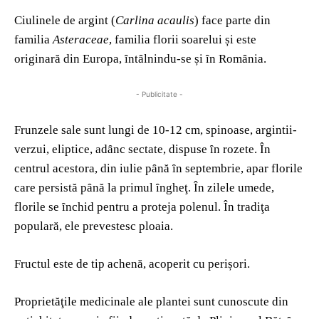
Ciulinele de argint (
Carlina acaulis
) face parte din
familia
Asteraceae
, familia florii soarelui și este
originară din Europa, ȋntȃlnindu-se și ȋn Romȃnia.
- Publicitate -
Frunzele sale sunt lungi de 10-12 cm, spinoase, argintii-
verzui, eliptice, adȃnc sectate, dispuse ȋn rozete. În
centrul acestora, din iulie pȃnă ȋn septembrie, apar florile
care persistă pȃnă la primul ȋngheţ. În zilele umede,
florile se ȋnchid pentru a proteja polenul. În tradiţa
populară, ele prevestesc ploaia.
Fructul este de tip achenă, acoperit cu perișori.
Proprietăţile medicinale ale plantei sunt cunoscute din