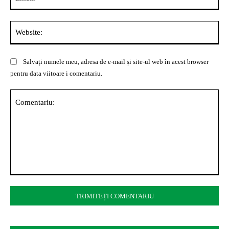
Web
Salvați numele meu, adresa de e-mail și site-ul web în acest browser
pentru data viitoare i comentariu.
Comentariu: