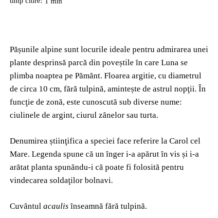
timp citire:
1
min
Pășunile alpine sunt locurile ideale pentru admirarea unei
plante desprinsă parcă din poveștile ȋn care Luna se
plimba noaptea pe Pămȃnt. Floarea argitie, cu diametrul
de circa 10 cm, fără tulpină, amintește de astrul nopţii. În
funcţie de zonă, este cunoscută sub diverse nume:
ciulinele de argint, ciurul zȃnelor sau turta.
Denumirea știinţifica a speciei face referire la Carol cel
Mare. Legenda spune că un ȋnger i-a apărut ȋn vis și i-a
arătat planta spunȃndu-i că poate fi folosită pentru
vindecarea soldaţilor bolnavi.
Cuvȃntul
acaulis
ȋnseamnă fără tulpină.