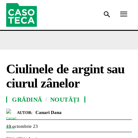
Ciulinele de argint sau
ciurul zȃnelor
GRĂDINĂ
NOUTĂȚI
Canari Dana
AUTOR:
19 octombrie 23