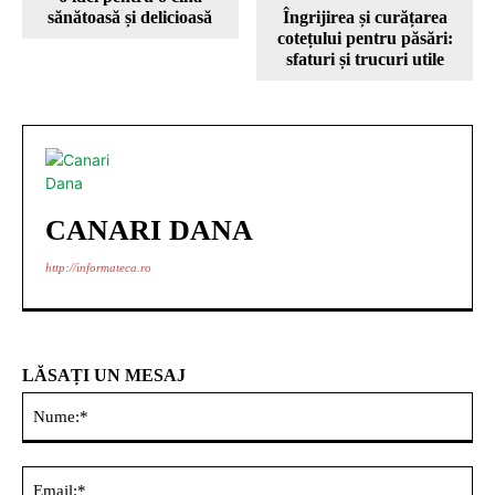
sănătoasă și delicioasă
Îngrijirea și curățarea
cotețului pentru păsări:
sfaturi și trucuri utile
CANARI DANA
http://informateca.ro
LĂSAȚI UN MESAJ
Nu
Ema