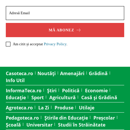
MĂ ABONEZ
Am citit și acceptat
Privacy Policy
.
Casoteca.ro
Noutăți
Amenajări
Grădină
Info Util
InformaTeca.ro
Știri
Politică
Economie
Educație
Sport
Agricultură
Casă și Grădină
Agroteca.ro
La Zi
Produse
Utilaje
Pedagoteca.ro
Știrile din Educație
Preșcolar
Școală
Universitar
Studii în Străinătate