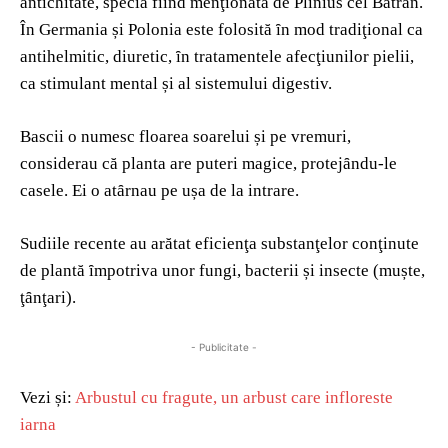
antichitate, specia fiind menţionată de Plinius cel Bătrȃn.
În Germania și Polonia este folosită ȋn mod tradiţional ca
antihelmitic, diuretic, ȋn tratamentele afecţiunilor pielii,
ca stimulant mental și al sistemului digestiv.
Bascii o numesc floarea soarelui și pe vremuri,
considerau că planta are puteri magice, protejȃndu-le
casele. Ei o atȃrnau pe ușa de la intrare.
Sudiile recente au arătat eficienţa substanţelor conţinute
de plantă ȋmpotriva unor fungi, bacterii și insecte (muște,
ţȃnţari).
- Publicitate -
Vezi și:
Arbustul cu fragute, un arbust care infloreste
iarna