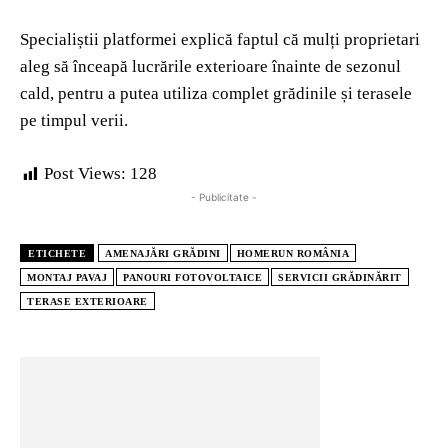
Specialiștii platformei explică faptul că mulți proprietari
aleg să înceapă lucrările exterioare înainte de sezonul
cald, pentru a putea utiliza complet grădinile și terasele
pe timpul verii.
Post Views:
128
- Publicitate -
ETICHETE
AMENAJĂRI GRĂDINI
HOMERUN ROMÂNIA
MONTAJ PAVAJ
PANOURI FOTOVOLTAICE
SERVICII GRĂDINĂRIT
TERASE EXTERIOARE