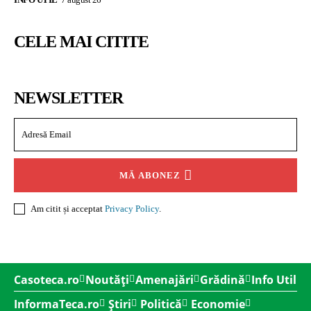
CELE MAI CITITE
NEWSLETTER
MĂ ABONEZ
Am citit și acceptat
Privacy Policy
.
Casoteca.ro
Noutăți
Amenajări
Grădină
Info Util
InformaTeca.ro
Știri
Politică
Economie