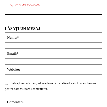
http://DDLxE&Kidm(OaUx
LĂSAȚI UN MESAJ
Nu
Ema
Web
Salvați numele meu, adresa de e-mail și site-ul web în acest browser
pentru data viitoare i comentariu.