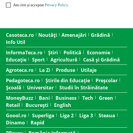
Am citit și acceptat
Privacy Policy
.
Casoteca.ro
Noutăți
Amenajări
Grădină
Info Util
InformaTeca.ro
Știri
Politică
Economie
Educație
Sport
Agricultură
Casă și Grădină
Agroteca.ro
La Zi
Produse
Utilaje
Pedagoteca.ro
Știrile din Educație
Preșcolar
Școală
Universitar
Studii în Străinătate
MoneyBuzz
Bani
Business
Tech
Green
Retail
București
English
Goool.ro
Superliga
Liga 2
Liga 3
Steaua
Dinamo
Rapid