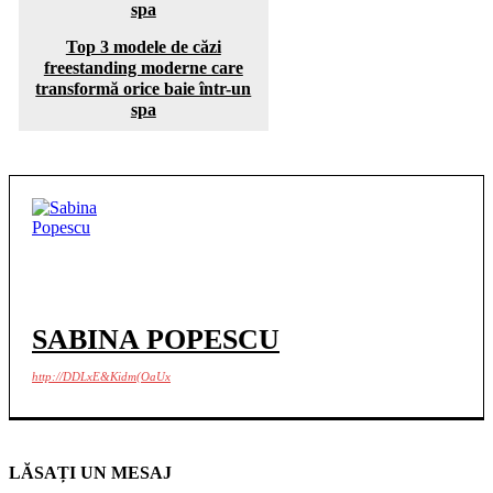
Top 3 modele de căzi
freestanding moderne care
transformă orice baie într-un
spa
SABINA POPESCU
http://DDLxE&Kidm(OaUx
LĂSAȚI UN MESAJ