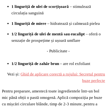
1 linguriță de ulei de scorțișoară
– stimulează
circulația sanguină
1 linguriță de miere
– hidratează și calmează pielea
1/2 linguriță de ulei de mentă sau eucalipt
– oferă o
senzație de prospețime și ușoară umflare
- Publicitate -
1/2 linguriță de zahăr brun
– are rol exfoliant
Vezi și:
Ghid de aplicare corectă a rujului: Secretul pentru
buze perfecte
Pentru preparare, amestecă toate ingredientele într-un bol
mic până obții o pastă omogenă. Aplică compoziția pe buze
cu mișcări circulare blânde, timp de 2-3 minute, pentru a