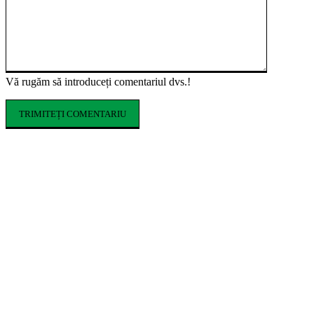
Vă rugăm să introduceți comentariul dvs.!
ARTICOLE POPULARE
Cofrajele pentru planșee: ce sunt, ce tipuri
există și cum se aleg
Ce costume de baie se poartă în vara 2026.
Tendințele care domină sezonul estival