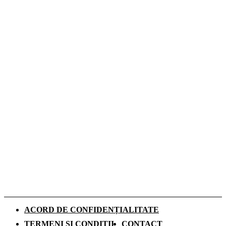
Cum influențează izolația locuinței
performanța unei centrale termice pe gaz
Romeo Beckham este imaginea noii campanii
de toamnă Tommy Hilfiger dedicată
denimului
De ce investesc tot mai mulți europeni în
panouri fotovoltaice. Cât durează
recuperarea investiției și ce rol au
schimbările climatice
ACORD DE CONFIDENȚIALITATE
TERMENI ȘI CONDIȚII
CONTACT