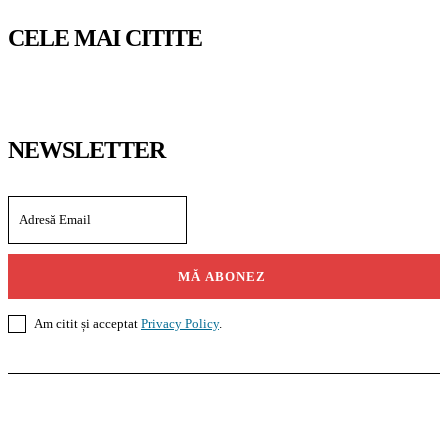
CELE MAI CITITE
NEWSLETTER
MĂ ABONEZ
Am citit și acceptat
Privacy Policy
.
Casoteca.ro
Noutăți
Amenajări
Grădină
Info Util
InformaTeca.ro
Știri
Politică
Economie
Educație
Sport
Agricultură
Casă și Grădină