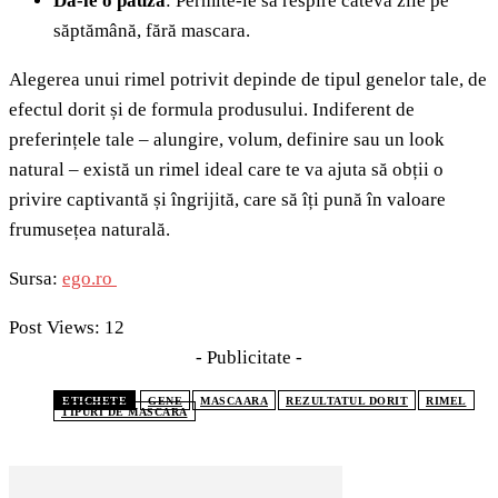
Dă-le o pauză
: Permite-le să respire câteva zile pe
săptămână, fără mascara.
Alegerea unui rimel potrivit depinde de tipul genelor tale, de
efectul dorit și de formula produsului. Indiferent de
preferințele tale – alungire, volum, definire sau un look
natural – există un rimel ideal care te va ajuta să obții o
privire captivantă și îngrijită, care să îți pună în valoare
frumusețea naturală.
Sursa:
ego.ro
Post Views:
12
- Publicitate -
ETICHETE
GENE
MASCAARA
REZULTATUL DORIT
RIMEL
TIPURI DE MASCARA