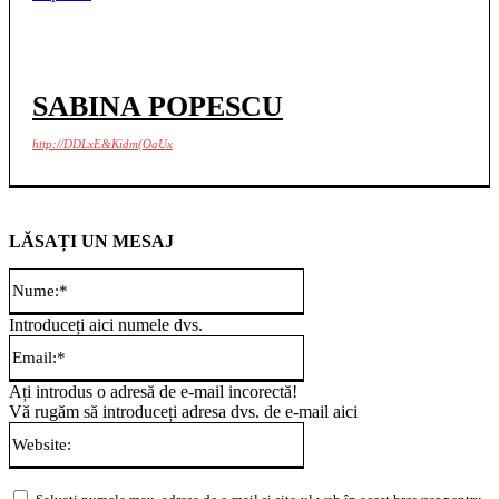
SABINA POPESCU
http://DDLxE&Kidm(OaUx
LĂSAȚI UN MESAJ
Nume:*
Introduceți aici numele dvs.
Email:*
Ați introdus o adresă de e-mail incorectă!
Vă rugăm să introduceți adresa dvs. de e-mail aici
Website: