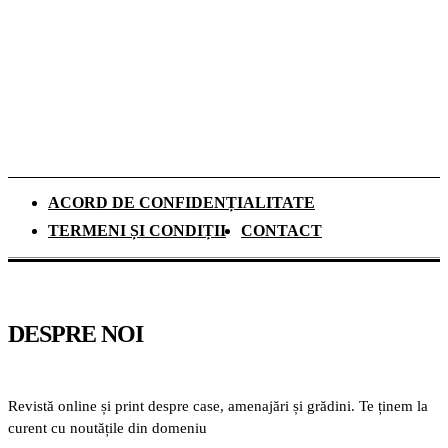
panouri fotovoltaice. Cât durează
recuperarea investiției și ce rol au
schimbările climatice
ACORD DE CONFIDENȚIALITATE
TERMENI ȘI CONDIȚII
CONTACT
DESPRE NOI
Revistă online și print despre case, amenajări și grădini. Te ținem la
curent cu noutățile din domeniu