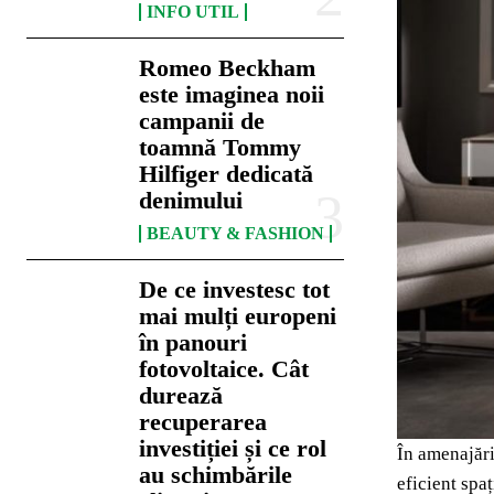
INFO UTIL
Romeo Beckham
este imaginea noii
campanii de
toamnă Tommy
Hilfiger dedicată
denimului
BEAUTY & FASHION
De ce investesc tot
mai mulți europeni
în panouri
fotovoltaice. Cât
durează
recuperarea
investiției și ce rol
În amenajări
au schimbările
eficient spaț