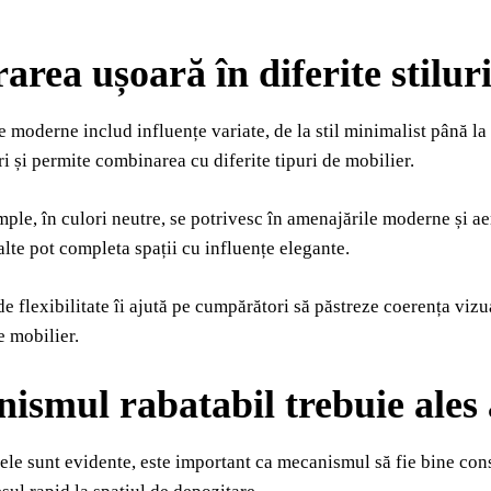
rarea ușoară în diferite stilu
 moderne includ influențe variate, de la stil minimalist până l
ri și permite combinarea cu diferite tipuri de mobilier.
ple, în culori neutre, se potrivesc în amenajările moderne și aer
nalte pot completa spații cu influențe elegante.
de flexibilitate îi ajută pe cumpărători să păstreze coerența viz
e mobilier.
ismul rabatabil trebuie ales 
ele sunt evidente, este important ca mecanismul să fie bine const