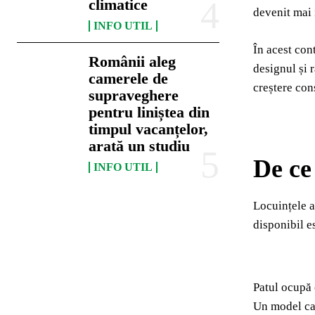
climatice
devenit mai 
INFO UTIL
În acest con
Românii aleg
designul și 
camerele de
creștere con
supraveghere
pentru liniștea din
timpul vacanțelor,
arată un studiu
De ce
INFO UTIL
Locuințele a
disponibil e
Patul ocupă 
Un model car