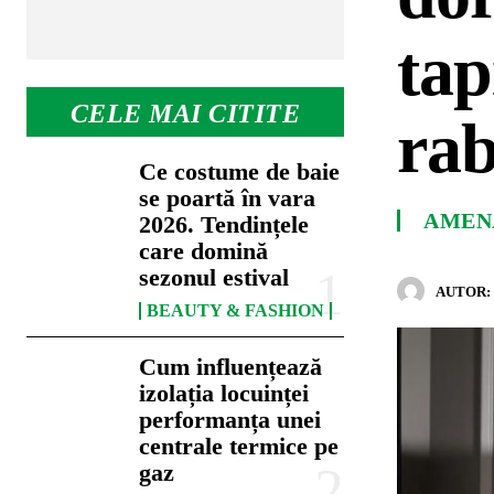
tap
CELE MAI CITITE
rab
Ce costume de baie
se poartă în vara
AMENA
2026. Tendințele
care domină
sezonul estival
AUTOR:
BEAUTY & FASHION
Cum influențează
izolația locuinței
performanța unei
centrale termice pe
gaz