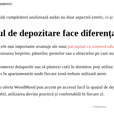
camerei.
lți cumpărători analizează astăzi nu doar aspectul estetic, ci și 
ul de depozitare face diferenț
cele mai importante avantaje ale unui
pat tapițat cu somieră rab
izarea lenjeriei, păturilor, pernelor sau a obiectelor pe care nu l
omerezi dulapurile sau să păstrezi cutii în dormitor, poți utiliza
es în apartamentele unde fiecare zonă trebuie utilizată atent.
 oferta WoodMood pun accent pe accesul facil la spațiul de dep
fel, utilizarea devine practică și confortabilă în fiecare zi.
- Publicitate -