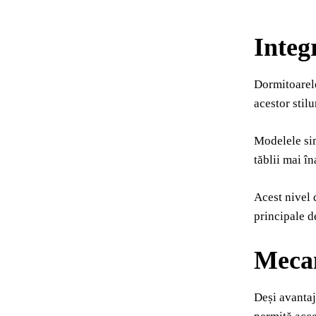
Integ
Dormitoarele
acestor stilu
Modelele sim
tăblii mai î
Acest nivel 
principale d
Mecan
Deși avantaj