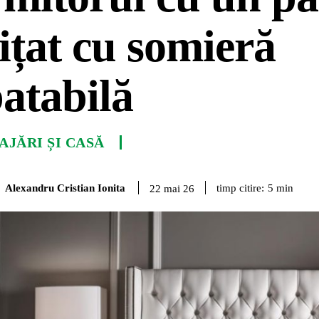
ițat cu somieră
atabilă
JĂRI ȘI CASĂ
Alexandru Cristian Ionita
timp citire:
5
min
22 mai 26