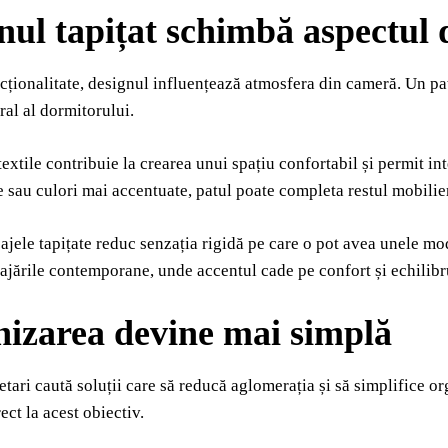
nul tapițat schimbă aspectul
cționalitate, designul influențează atmosfera din cameră. Un pat
ral al dormitorului.
extile contribuie la crearea unui spațiu confortabil și permit int
e sau culori mai accentuate, patul poate completa restul mobilier
isajele tapițate reduc senzația rigidă pe care o pot avea unele m
ajările contemporane, unde accentul cade pe confort și echilibr
izarea devine mai simplă
etari caută soluții care să reducă aglomerația și să simplifice o
ect la acest obiectiv.