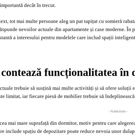
importantă decât în trecut.
text, tot mai multe persoane aleg un pat tapițat cu somieră rabat
răspunde nevoilor actuale din apartamente și case moderne. În
stantă a interesului pentru modelele care includ spații inteligen
 contează funcționalitatea î
ctuale trebuie să susțină mai multe activități și să ofere soluții
ste limitat, iar fiecare piesă de mobilier trebuie să îndeplinească
- Publicitate -
cea mai mare suprafață din dormitor, motiv pentru care alegerea 
e include spațiu de depozitare poate reduce nevoia unor dulapu