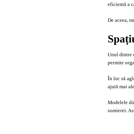
eficientă a 
De aceea, mu
Spați
Unul dintre 
permite organ
În loc să agl
ajută mai al
Modelele din
somierei. Ast