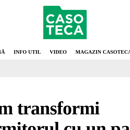
NĂ
INFO UTIL
VIDEO
MAGAZIN CASOTEC
m transformi
mitorul cu un pa