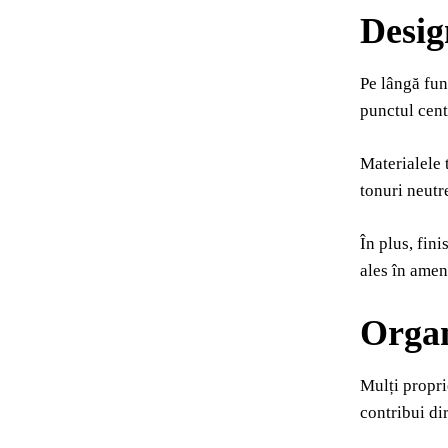
Desig
Pe lângă fun
punctul cent
Materialele t
tonuri neutr
În plus, fin
ales în amen
Organ
Mulți propri
contribui dir