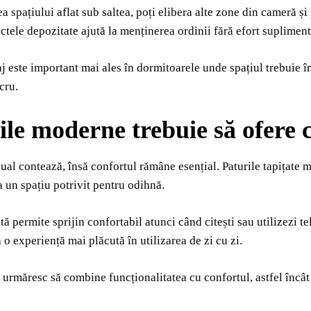
ea spațiului aflat sub saltea, poți elibera alte zone din cameră și
ectele depozitate ajută la menținerea ordinii fără efort supliment
j este important mai ales în dormitoarele unde spațiul trebuie îm
cru.
ile moderne trebuie să ofere c
ual contează, însă confortul rămâne esențial. Paturile tapițate m
a un spațiu potrivit pentru odihnă.
tă permite sprijin confortabil atunci când citești sau utilizezi t
 o experiență mai plăcută în utilizarea de zi cu zi.
 urmăresc să combine funcționalitatea cu confortul, astfel încât 